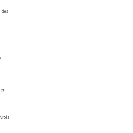
à des
a
er.
vités