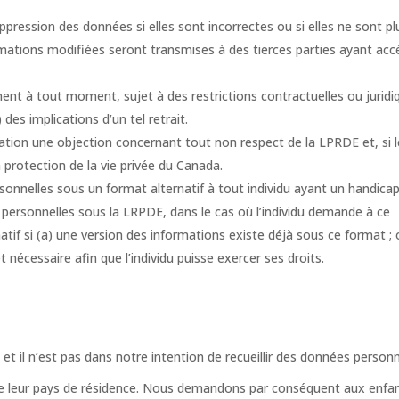
ression des données si elles sont incorrectes ou si elles ne sont pl
ormations modifiées seront transmises à des tierces parties ayant acc
ment à tout moment, sujet à des restrictions contractuelles ou juridi
des implications d’un tel retrait.
sation une objection concernant tout non respect de la LPRDE et, si l
 protection de la vie privée du Canada.
onnelles sous un format alternatif à tout individu ayant un handica
ns personnelles sous la LRPDE, dans le cas où l’individu demande à ce
atif si (a) une version des informations existe déjà sous ce format ; 
 nécessaire afin que l’individu puisse exercer ses droits.
et il n’est pas dans notre intention de recueillir des données personn
e leur pays de résidence. Nous demandons par conséquent aux enfa