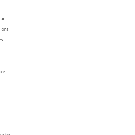
our
s ont
s.
tre