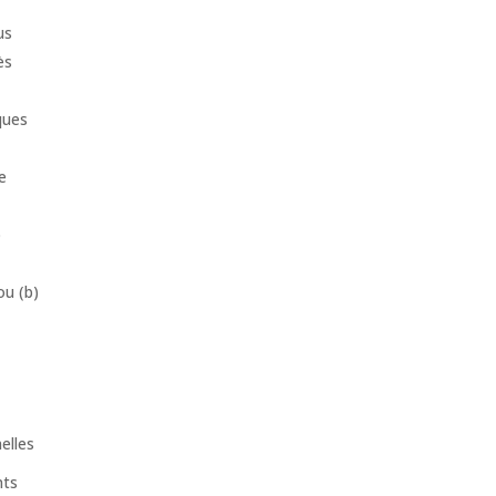
us
ès
ques
e
p
ou (b)
elles
nts