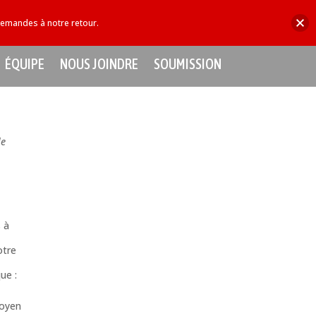
demandes à notre retour.
ARPENTAGE DE CONDOMINIUM
ÉQUIPE
NOUS JOINDRE
SOUMISSION
le
 à
otre
ue :
moyen