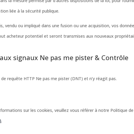
ans la mesure permise par d’autres dispositions de la loi, pour fourni
on liée à la sécurité publique.
ris, vendu ou impliqué dans une fusion ou une acquisition, vos donné
tout acheteur potentiel et seront transmises aux nouveaux propriétai
ux signaux Ne pas me pister & Contrôle
e de requête HTTP Ne pas me pister (DNT) et n’y réagit pas.
nformations sur les cookies, veuillez vous référer à notre Politique de
)
.