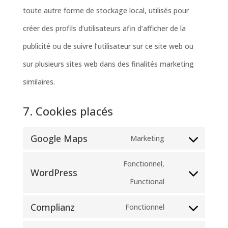
toute autre forme de stockage local, utilisés pour
créer des profils d’utilisateurs afin d’afficher de la
publicité ou de suivre l’utilisateur sur ce site web ou
sur plusieurs sites web dans des finalités marketing
similaires.
7. Cookies placés
Google Maps
Marketing
Consent
Fonctionnel,
to
WordPress
Consent
Functional
service
to
google-
Complianz
Fonctionnel
Consent
service
maps