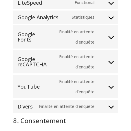
LiteSpeed
Functional
to
wordpress
Consent
service
Google Analytics
Statistiques
to
Consent
complianz
service
Finalité en attente
to
Google
litespeed
Fonts
Consent
d’enquête
service
to
google-
Finalité en attente
Google
service
analytics
reCAPTCHA
Consent
d’enquête
google-
to
Finalité en attente
fonts
YouTube
service
Consent
d’enquête
google-
to
Divers
Finalité en attente d’enquête
recaptcha
Consent
service
8. Consentement
to
youtube